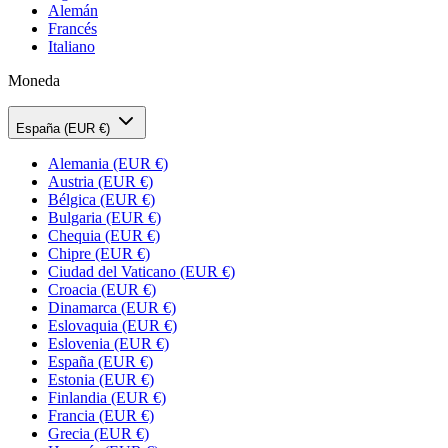
Alemán
Francés
Italiano
Moneda
España (EUR €)
Alemania
(EUR €)
Austria
(EUR €)
Bélgica
(EUR €)
Bulgaria
(EUR €)
Chequia
(EUR €)
Chipre
(EUR €)
Ciudad del Vaticano
(EUR €)
Croacia
(EUR €)
Dinamarca
(EUR €)
Eslovaquia
(EUR €)
Eslovenia
(EUR €)
España
(EUR €)
Estonia
(EUR €)
Finlandia
(EUR €)
Francia
(EUR €)
Grecia
(EUR €)