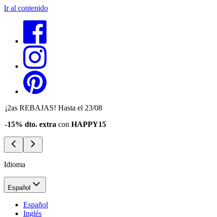
Ir al contenido
¡2as REBAJAS! Hasta el 23/08
-15% dto. extra
con
HAPPY15
Idioma
Español
Español
Inglés