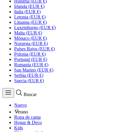
Hungría
(EUR €)
Irlanda
(EUR €)
Italia
(EUR €)
Letonia
(EUR €)
Lituania
(EUR €)
Luxemburgo
(EUR €)
Malta
(EUR €)
Mónaco
(EUR €)
Noruega
(EUR €)
Países Bajos
(EUR €)
Polonia
(EUR €)
Portugal
(EUR €)
Rumanía
(EUR €)
San Marino
(EUR €)
Serbia
(EUR €)
Suecia
(EUR €)
Buscar
Nuevo
Verano
Ropa de cama
Hogar & Deco
Kids